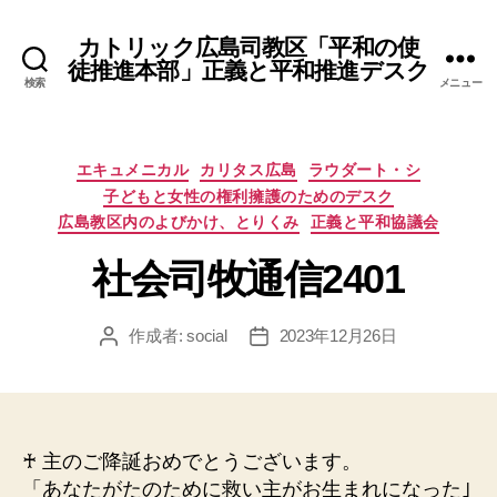
カトリック広島司教区「平和の使
徒推進本部」正義と平和推進デスク
検索
メニュー
カ
エキュメニカル
カリタス広島
ラウダート・シ
テ
子どもと女性の権利擁護のためのデスク
ゴ
広島教区内のよびかけ、とりくみ
正義と平和協議会
リ
ー
社会司牧通信2401
作成者:
social
2023年12月26日
投
投
稿
稿
者
日
♰ 主のご降誕おめでとうございます。
「あなたがたのために救い主がお生まれになった｣