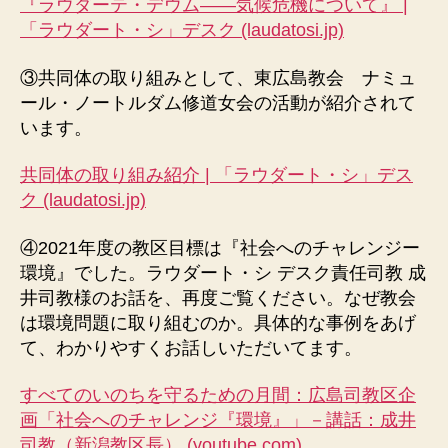
『ラウダーテ・デウム――気候危機について』 |
「ラウダート・シ」デスク (laudatosi.jp)
③共同体の取り組みとして、東広島教会 ナミュ
ール・ノートルダム修道女会の活動が紹介されて
います。
共同体の取り組み紹介 | 「ラウダート・シ」デス
ク (laudatosi.jp)
④2021年度の教区目標は『社会へのチャレンジー
環境』でした。ラウダート・シ デスク責任司教 成
井司教様のお話を、再度ご覧ください。なぜ教会
は環境問題に取り組むのか。具体的な事例をあげ
て、わかりやすくお話しいただいてます。
すべてのいのちを守るための月間：広島司教区企
画「社会へのチャレンジ『環境』」－講話：成井
司教（新潟教区長） (youtube.com)