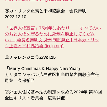
⑤カトリック正義と平和協議会 会長声明
2023.12.10
「世界人権宣言」75周年にあたり 「すべてのい
のちと人権を守るために死刑を廃止してくださ
い」 | 会長名声明文,死刑制度廃止 | 日本カトリッ
ク正義と平和協議会 (jccjp.org)
⑥
チャレンジコラムvol.15
『
Merry Christmas & Happy New Year
』
カリタスジャパン広島教区担当司祭岩国教会主任
司祭 久保裕己
⑦外国人住民基本法の制定を求める2024年 第38回
全国キリスト者集会 広島開催！