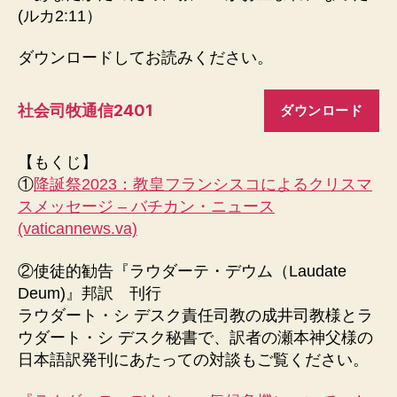
(ルカ2:11）
ダウンロードしてお読みください。
社会司牧通信2401
ダウンロード
【もくじ】
①
降誕祭2023：教皇フランシスコによるクリスマ
スメッセージ – バチカン・ニュース
(vaticannews.va)
②使徒的勧告『ラウダーテ・デウム（Laudate
Deum)』邦訳 刊行
ラウダート・シ デスク責任司教の成井司教様とラ
ウダート・シ デスク秘書で、訳者の瀬本神父様の
日本語訳発刊にあたっての対談もご覧ください。