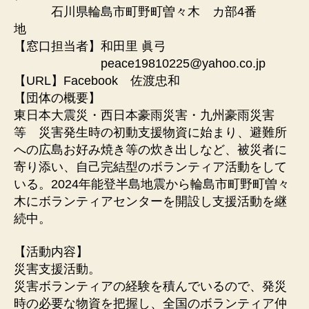
石川県輪島市町野町曽々木 カ部4番
地
【窓口担当者】和田里 眞弓
peace19810225@yahoo.co.jp
【URL】Facebook 佐渡忠和
【団体の概要】
東日本大震災・西日本豪雨災害・九州豪雨災害
等 災害発生時の初動支援物資に始まり、避難所
への広島お好み焼き等の炊き出しなど、被災者に
寄り添い、自己完結型のボランティア活動をして
いる。2024年能登半島地震から輪島市町野町曽々
木にボランティアセンターを開設し支援活動を継
続中。
【活動内容】
災害支援活動。
災害ボランティアの経験を積んでいるので、発災
時の必要な物資を把握し、全国のボランティア仲