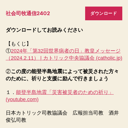
者
日
社会司牧通信2402
ダウンロード
ダウンロードしてお読みください
【もくじ】
①
2024年「第32回世界病者の日」教皇メッセージ
（2024.2.11） | カトリック中央協議会 (catholic.jp)
②
この度の能登半島地震によって被災された方々
のために、祈りと支援に励んで行きましょう
１．
能登半島地震「災害被災者のための祈り」
(youtube.com)
日本カトリック司教協議会 広報担当司教 酒井
俊弘司教