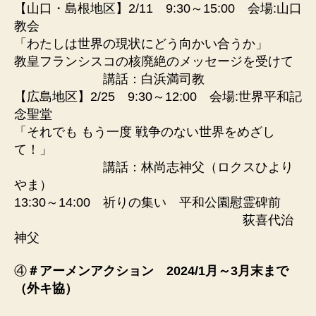
【山口・島根地区】2/11 9:30～15:00 会場:山口
教会
「わたしは世界の現状にどう向かい合うか」
教皇フランシスコの核廃絶のメッセージを受けて
講話：白浜満司教
【広島地区】2/25 9:30～12:00 会場:世界平和記
念聖堂
「それでも もう一度 戦争のない世界をめざし
て！」
講話：林尚志神父（ロクスひより
やま）
13:30～14:00 祈りの集い 平和公園慰霊碑前
荻喜代治
神父
④
＃アーメンアクション 2024/1月～3月末まで
（外キ協）