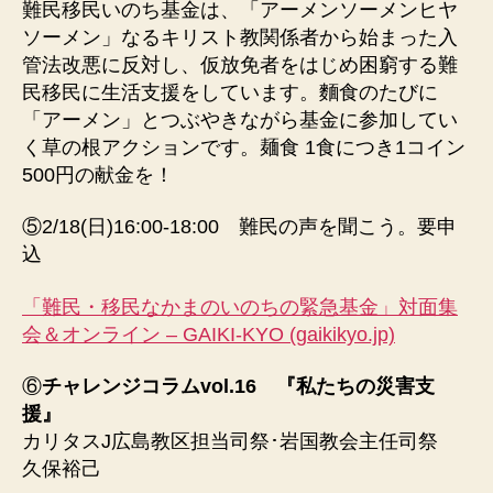
難民移民いのち基金は、「アーメンソーメンヒヤ
ソーメン」なるキリスト教関係者から始まった入
管法改悪に反対し、仮放免者をはじめ困窮する難
民移民に生活支援をしています。麵食のたびに
「アーメン」とつぶやきながら基金に参加してい
く草の根アクションです。麺食 1食につき1コイン
500円の献金を！
⑤2/18(日)16:00-18:00 難民の声を聞こう。要申
込
「難民・移民なかまのいのちの緊急基金」対面集
会＆オンライン – GAIKI-KYO (gaikikyo.jp)
⑥
チャレンジコラムvol.16 『私たちの災害支
援』
カリタスJ広島教区担当司祭･岩国教会主任司祭
久保裕己