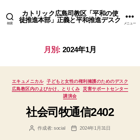
カトリック広島司教区「平和の使
徒推進本部」正義と平和推進デスク
検索
メニュー
月別:
2024年1月
カ
エキュメニカル
子どもと女性の権利擁護のためのデスク
テ
広島教区内のよびかけ、とりくみ
災害サポートセンター
ゴ
講演会
リ
ー
社会司牧通信2402
作成者:
social
2024年1月31日
投
投
稿
稿