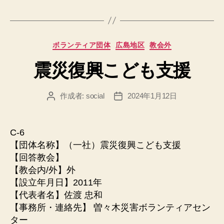
カ
ボランティア団体
広島地区
教会外
テ
震災復興こども支援
ゴ
リ
ー
作成者:
social
2024年1月12日
投
投
稿
稿
者
日
C-6
【団体名称】（一社）震災復興こども支援
【回答教会】
【教会内/外】外
【設立年月日】2011年
【代表者名】佐渡 忠和
【事務所・連絡先】 曽々木災害ボランティアセン
ター