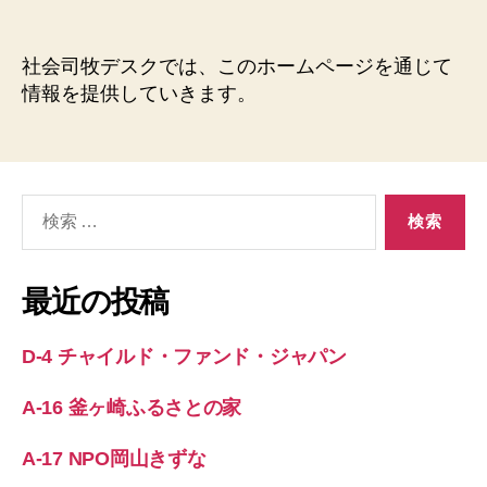
者
日
会
司
牧
社会司牧デスクでは、このホームページを通じて
デ
情報を提供していきます。
ス
ク、
ホ
ー
ム
検
ペ
索
ー
対
ジ
象:
最近の投稿
開
設
へ
D-4 チャイルド・ファンド・ジャパン
の
A-16 釜ヶ崎ふるさとの家
A-17 NPO岡山きずな