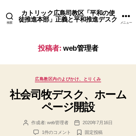
カトリック広島司教区「平和の使
徒推進本部」正義と平和推進デスク
検索
メニュー
投稿者:
web管理者
カ
広島教区内のよびかけ、とりくみ
テ
社会司牧デスク、ホーム
ゴ
リ
ページ開設
ー
作成者:
web管理者
2020年7月16日
投
投
稿
稿
社
1件のコメント
固定投稿